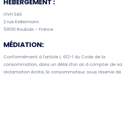
HÉBERGEMENT :
OVH SAS
2 rue Kellermann
59100 Roubaix – France
MÉDIATION:
Conformément à l’article L. 612-1 du Code de la
consommation, dans un délai d’un an à compter de sa
réclamation écrite, le consommateur, sous réserve de
l’article L.152-2 du code de la consommation, a la faculté
d’introduire une demande de résolution amiable par
voie de médiation, auprès de
SAS Médiation Solution
222 chemin de la bergerie 01800 Saint Jean de Niost