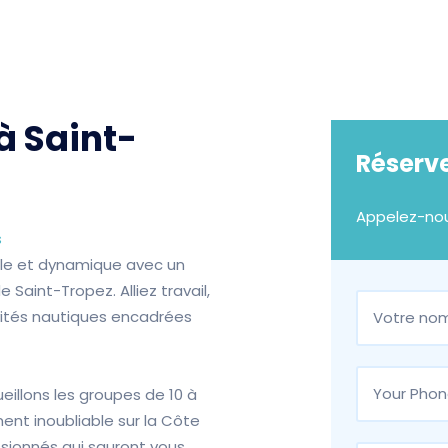
à Saint-
Réserve
Appelez-no
s
ale et dynamique avec un
Saint-Tropez. Alliez travail,
vités nautiques encadrées
ueillons les groupes de 10 à
nt inoubliable sur la Côte
sionnés qui sauront vous