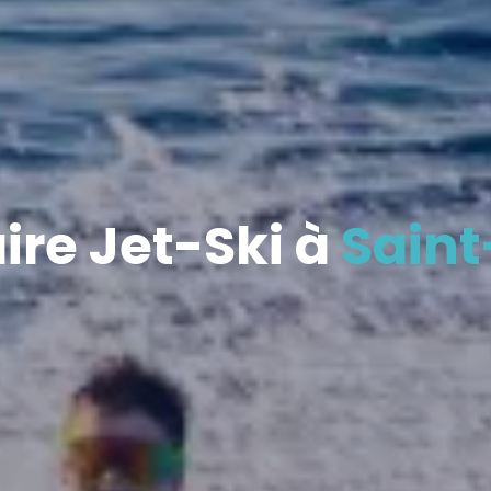
re Jet-Ski à
Saint