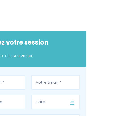
z votre session
us
+33 609 211 980